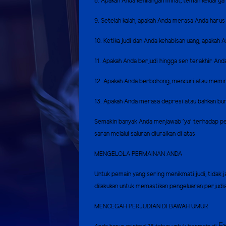
8. Apakah Anda kehilangan minat, teman keluarga 
9. Setelah kalah, apakah Anda merasa Anda har
10. Ketika judi dan Anda kehabisan uang, apakah 
11. Apakah Anda berjudi hingga sen terakhir Anda
12. Apakah Anda berbohong, mencuri atau memin
13. Apakah Anda merasa depresi atau bahkan bun
Semakin banyak Anda menjawab 'ya' terhadap per
saran melalui saluran diuraikan di atas
MENGELOLA PERMAINAN ANDA
Untuk pemain yang sering menikmati judi, tida
dilakukan untuk memastikan pengeluaran perjudia
MENCEGAH PERJUDIAN DI BAWAH UMUR