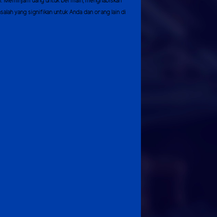
al. Meminjam uang untuk bermain, menghabiskan
alah yang signifikan untuk Anda dan orang lain di