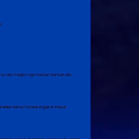
?
ius dan mungkin ingin mencari bantuan dan
yarankan bahwa rencana anggaran khusus