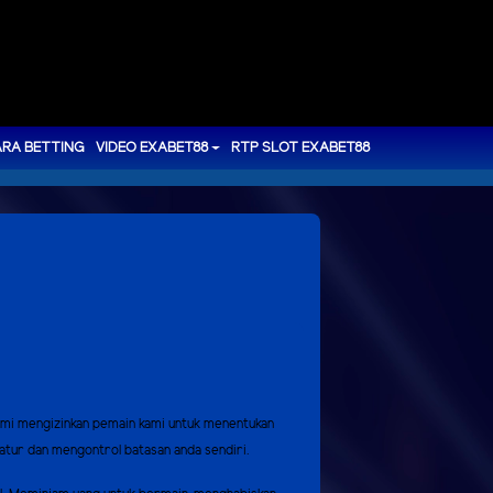
RA BETTING
VIDEO EXABET88
RTP SLOT EXABET88
mi mengizinkan pemain kami untuk menentukan
ur dan mengontrol batasan anda sendiri.