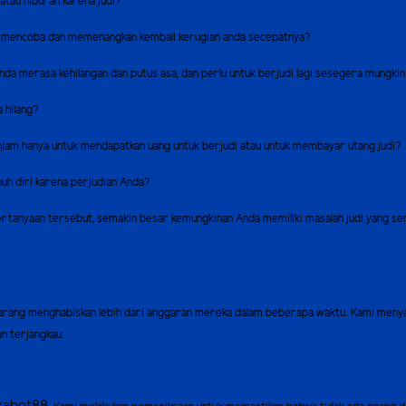
atau hiburan karena judi?
us mencoba dan memenangkan kembali kerugian anda secepatnya?
Anda merasa kehilangan dan putus asa, dan perlu untuk berjudi lagi sesegera mungkin
 hilang?
jam hanya untuk mendapatkan uang untuk berjudi atau untuk membayar utang judi?
uh diri karena perjudian Anda?
tanyaan tersebut, semakin besar kemungkinan Anda memiliki masalah judi yang ser
k jarang menghabiskan lebih dari anggaran mereka dalam beberapa waktu. Kami men
n terjangkau.