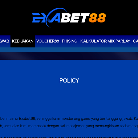
AWAB
KEBIJAKAN
VOUCHER88
PHISING
KALKULATOR MIX PARLAY
CA
POLICY
g bermain di Exabet88, sehingga kami mendorong game yang bertanggung jawab. Ka
b, kemudian kami membantu dengan alat manajemen yang memungkinkan anda mengat