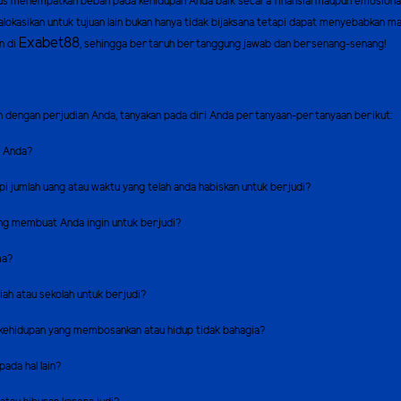
arus menempatkan beban pada kehidupan Anda baik secara finansial maupun emosion
okasikan untuk tujuan lain bukan hanya tidak bijaksana tetapi dapat menyebabkan mas
Exabet88
n di
, sehingga bertaruh bertanggung jawab dan bersenang-senang!
 dengan perjudian Anda, tanyakan pada diri Anda pertanyaan-pertanyaan berikut:
n Anda?
 jumlah uang atau waktu yang telah anda habiskan untuk berjudi?
ng membuat Anda ingin untuk berjudi?
ma?
liah atau sekolah untuk berjudi?
i kehidupan yang membosankan atau hidup tidak bahagia?
ada hal lain?